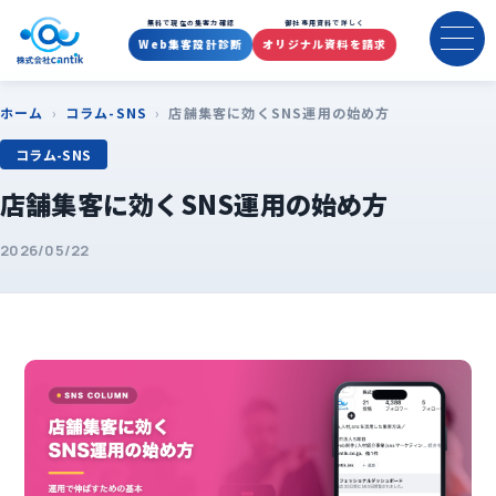
無料で現在の集客力確認
御社専用資料で詳しく
Web集客設計診断
オリジナル資料を請求
ホーム
›
コラム-SNS
›
店舗集客に効くSNS運用の始め方
コラム-SNS
店舗集客に効くSNS運用の始め方
2026/05/22