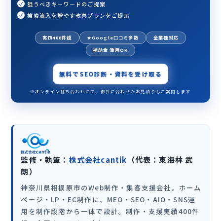
狙うべきキーワードのご提案
検索流入を増やす改善プランをご提示
実績400件超
★Google口コミ多数
全業種対応
補助金 活用OK
無料でSEO診断・資料を受け取る
※オンライン打ち合わせにて、御社に合わせたお見積りもご案内します
監修・執筆：
株式会社cantik
（代表：東海林 武
朗）
神奈川県相模原市のWeb制作・集客支援会社。ホーム
ページ・LP・EC制作に、MEO・SEO・AIO・SNS運
用を制作段階から一体で設計。制作・支援実績400件