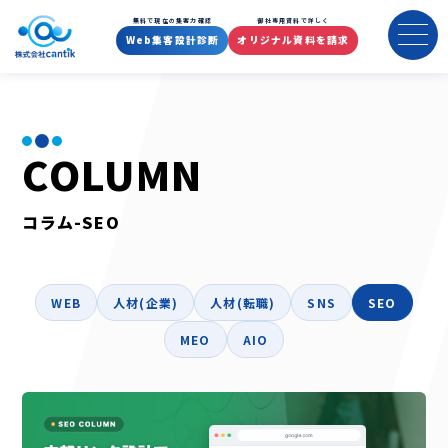
コラム-SEO
無料で現在の集客力確認
御社専用資料で詳しく
Web集客設計診断
オリジナル資料を請求
COLUMN
コラム-SEO
WEB
人材(企業)
人材(転職)
SNS
SEO
MEO
AIO