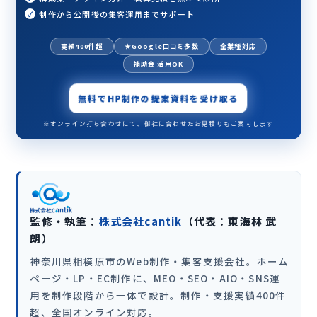
制作から公開後の集客運用までサポート
実績400件超
★Google口コミ多数
全業種対応
補助金 活用OK
無料でHP制作の提案資料を受け取る
※オンライン打ち合わせにて、御社に合わせたお見積りもご案内します
監修・執筆：
株式会社cantik
（代表：東海林 武
朗）
神奈川県相模原市のWeb制作・集客支援会社。ホーム
ページ・LP・EC制作に、MEO・SEO・AIO・SNS運
用を制作段階から一体で設計。制作・支援実績400件
超、全国オンライン対応。