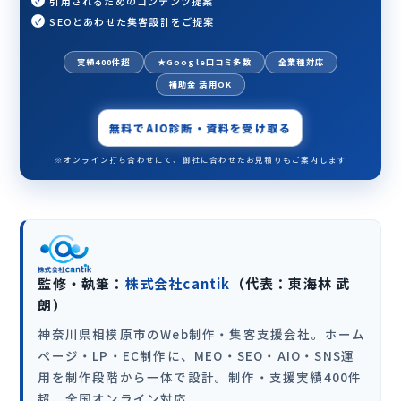
引用されるためのコンテンツ提案
SEOとあわせた集客設計をご提案
実績400件超
★Google口コミ多数
全業種対応
補助金 活用OK
無料でAIO診断・資料を受け取る
※オンライン打ち合わせにて、御社に合わせたお見積りもご案内します
監修・執筆：
株式会社cantik
（代表：東海林 武
朗）
神奈川県相模原市のWeb制作・集客支援会社。ホーム
ページ・LP・EC制作に、MEO・SEO・AIO・SNS運
用を制作段階から一体で設計。制作・支援実績400件
超、全国オンライン対応。