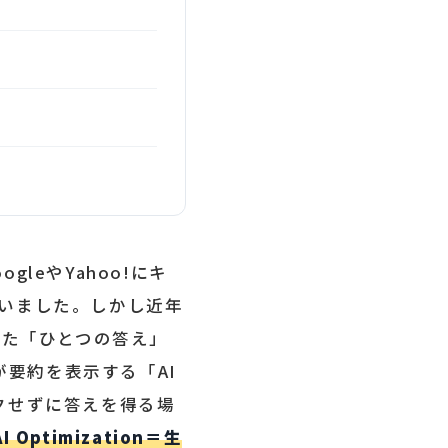
leやYahoo!にキ
いました。しかし近年
まとめた「ひとつの答え」
が要約を表示する「AI
ックせずに答えを得る場
I Optimization＝生