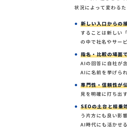
状況によって変わるた
新しい入口からの
することは新しい「
の中で社名やサー
指名・比較の場面
AIの回答に自社が
AIに名前を挙げら
専門性・信頼性が
見を明確に打ち出
SEOの土台と相乗
う片方にも良い影
AI時代にも活かせ