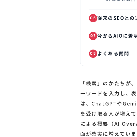
従来のSEOとの
06
今からAIOに着
07
よくある質問
08
「検索」のかたちが、大
ーワードを入力し、表
は、ChatGPTやGe
を受け取る人が増えてい
による概要（AI Ov
面が確実に増えていま