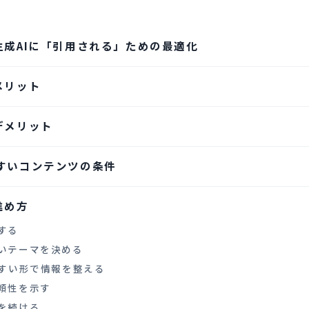
生成AIに「引用される」ための最適化
メリット
デメリット
やすいコンテンツの条件
進め方
握する
たいテーマを決める
いやすい形で情報を整える
信頼性を示す
善を続ける