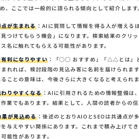
め、ここでは一般的に語られる傾向として紹介します
接点が生まれる
：AIに質問して情報を得る人が増えるほ
見つけてもらう機会」になります。検索結果のクリッ
ビス名に触れてもらえる可能性があります。
で有利になりやすい
：「◯◯ おすすめ」「△△とは」
含まれれば、検討段階の見込み客に名前を届けられま
れることの意味は、今後さらに大きくなると考えられ
伝わりやすくなる
：AIに引用されるための情報整備は
す作業でもあります。結果として、人間の読者からの信
効果が見込める
：後述のとおりAIOとSEOは共通点が
響を与えやすい関係にあります。これまで積み上げて
る可能性があります。