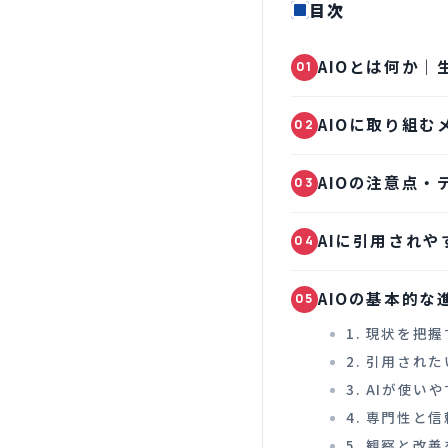
目次
AIOとは何か｜
01
AIOに取り組む
02
AIOの注意点・
03
AIに引用され
04
AIOの基本的な
05
1. 現状を把
2. 引用され
3. AIが使
4. 専門性と
5. 観察と改