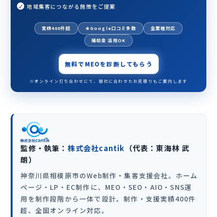
地域集客につながる施策をご提案
実績400件超
★Google口コミ多数
全業種対応
補助金 活用OK
無料でMEOを診断してもらう
※オンライン打ち合わせにて、御社に合わせたお見積りもご案内します
監修・執筆：
株式会社cantik
（代表：東海林 武
朗）
神奈川県相模原市のWeb制作・集客支援会社。ホーム
ページ・LP・EC制作に、MEO・SEO・AIO・SNS運
用を制作段階から一体で設計。制作・支援実績400件
超、全国オンライン対応。