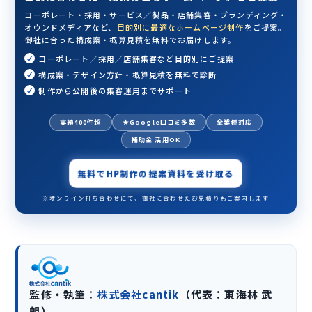
コーポレート・採用・サービス／製品・店舗集客・ブランディング・
オウンドメディアなど、
目的別に最適なホームページ制作
をご提案。
御社に合った構成案・概算見積を無料でお届けします。
コーポレート／採用／店舗集客など目的別にご提案
構成案・デザイン方針・概算見積を無料で診断
制作から公開後の集客運用までサポート
実績400件超
★Google口コミ多数
全業種対応
補助金 活用OK
無料でHP制作の提案資料を受け取る
※オンライン打ち合わせにて、御社に合わせたお見積りもご案内します
監修・執筆：
株式会社cantik
（代表：東海林 武
朗）