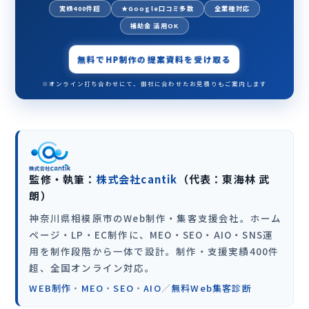
実績400件超
★Google口コミ多数
全業種対応
補助金 活用OK
無料でHP制作の提案資料を受け取る
※オンライン打ち合わせにて、御社に合わせたお見積りもご案内します
監修・執筆：
株式会社cantik
（代表：東海林 武
朗）
神奈川県相模原市のWeb制作・集客支援会社。ホーム
ページ・LP・EC制作に、MEO・SEO・AIO・SNS運
用を制作段階から一体で設計。制作・支援実績400件
超、全国オンライン対応。
WEB制作
・
MEO
・
SEO
・
AIO
／
無料Web集客診断