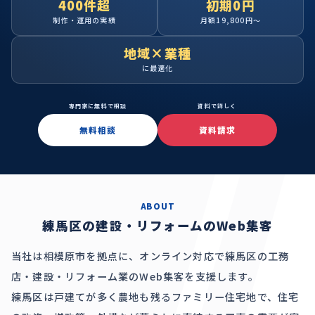
400件超
初期0円
制作・運用の実績
月額19,800円〜
地域×業種
に最適化
専門家に無料で相談
資料で詳しく
無料相談
資料請求
ABOUT
練馬区の建設・リフォームのWeb集客
当社は相模原市を拠点に、オンライン対応で練馬区の工務
店・建設・リフォーム業のWeb集客を支援します。
練馬区は戸建てが多く農地も残るファミリー住宅地で、住宅