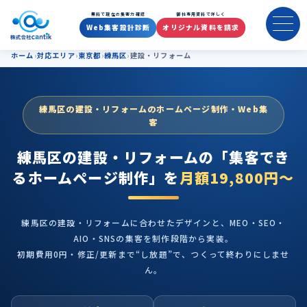
練馬区の建設・リフォームのホ
無料で現在の集客力確認
御社専用資料で詳しく
Web集客設計診断
オリジナル資料を請求
ホーム
対応エリア
東京都
練馬区
建設・リフォーム
練馬区の建設・リフォームのホームページ制作・Web集
客
練馬区の建設・リフォームの
「集客でき
るホームページ制作」を
月額19,800円〜
練馬区の建設・リフォームに合わせたデザインと、MEO・SEO・
AIO・SNSの集客を制作段階から実装。
初期費用0円・修正/更新まで“し放題”で、つくって終わりにしませ
ん。