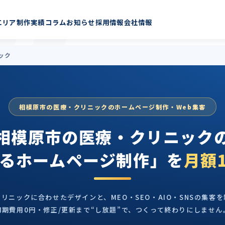
ニックのホームページ制作
エリア
制作実績
コラム
お知らせ
採用情報
会社情報
ック
相模原市の医療・クリニックのホームページ制作・Web集客
相模原市の医療・クリニック
るホームページ制作」を
月額1
リニックに合わせたデザインと、MEO・SEO・AIO・SNSの集客
初期費用0円・修正/更新まで“し放題”で、つくって終わりにしません