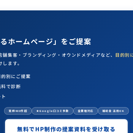
出るホームページ」をご提案
店舗集客・ブランディング・オウンドメディアなど、
目的別
けします。
目的別にご提案
無料で診断
ート
実績400件超
★Google口コミ多数
全業種対応
補助金 活用OK
無料でHP制作の提案資料を受け取る