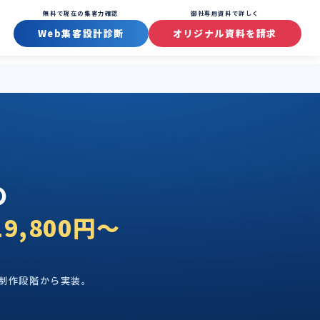
無料で現在の集客力確認
御社専用資料で詳しく
Web集客設計診断
オリジナル資料を請求
の
9,800円〜
を制作段階から実装。
。