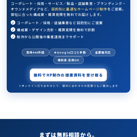
コーポレート・採用・サービス／製品・店舗集客・ブランディング・
オウンドメディアなど、
目的別に最適なホームページ制作
をご提案。
御社に合った構成案・概算見積を無料でお届けします。
コーポレート／採用／店舗集客など目的別にご提案
構成案・デザイン方針・概算見積を無料で診断
制作から公開後の集客運用までサポート
実績400件超
★Google口コミ多数
全業種対応
補助金 活用OK
無料でHP制作の提案資料を受け取る
※オンライン打ち合わせにて、御社に合わせたお見積りもご案内します
まずは無料相談から。