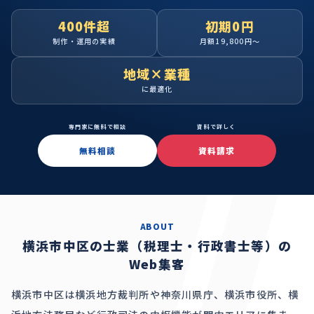
400件超
初期0円
制作・運用の実績
月額19,800円〜
地域×業種
に最適化
専門家に無料で相談
資料で詳しく
無料相談
資料請求
ABOUT
横浜市中区の士業（税理士・行政書士等）の
Web集客
横浜市中区は横浜地方裁判所や神奈川県庁、横浜市役所、横