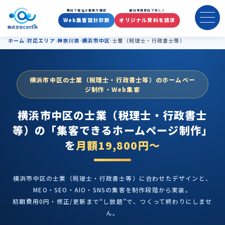
横浜市中区の士業（税理士・行
無料で現在の集客力確認
御社専用資料で詳しく
Web集客設計診断
オリジナル資料を請求
ホーム
対応エリア
神奈川県
横浜市中区
士業（税理士・行政書士等）
横浜市中区の士業（税理士・行政書士等）のホームペー
ジ制作・Web集客
横浜市中区の士業（税理士・行政書士
等）の
「集客できるホームページ制作」
を
月額19,800円〜
横浜市中区の士業（税理士・行政書士等）に合わせたデザインと、
MEO・SEO・AIO・SNSの集客を制作段階から実装。
初期費用0円・修正/更新まで“し放題”で、つくって終わりにしませ
ん。