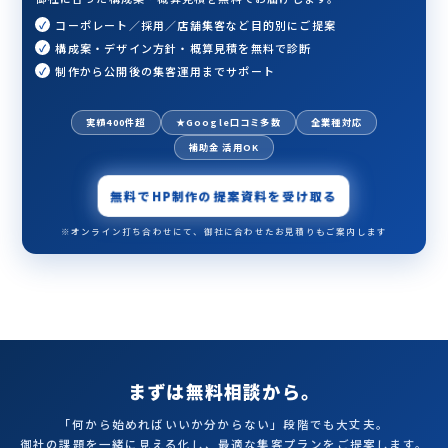
コーポレート／採用／店舗集客など目的別にご提案
構成案・デザイン方針・概算見積を無料で診断
制作から公開後の集客運用までサポート
実績400件超
★Google口コミ多数
全業種対応
補助金 活用OK
無料でHP制作の提案資料を受け取る
※オンライン打ち合わせにて、御社に合わせたお見積りもご案内します
まずは無料相談から。
「何から始めればいいか分からない」段階でも大丈夫。
御社の課題を一緒に見える化し、最適な集客プランをご提案します。