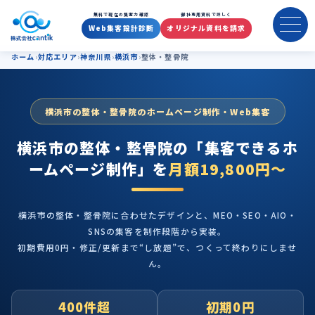
横浜市の整体・整骨院のホーム
無料で現在の集客力確認
御社専用資料で詳しく
Web集客設計診断
オリジナル資料を請求
ホーム
対応エリア
神奈川県
横浜市
整体・整骨院
横浜市の整体・整骨院のホームページ制作・Web集客
横浜市の整体・整骨院の
「集客できるホ
ームページ制作」を
月額19,800円〜
横浜市の整体・整骨院に合わせたデザインと、MEO・SEO・AIO・
SNSの集客を制作段階から実装。
初期費用0円・修正/更新まで“し放題”で、つくって終わりにしませ
ん。
400件超
初期0円