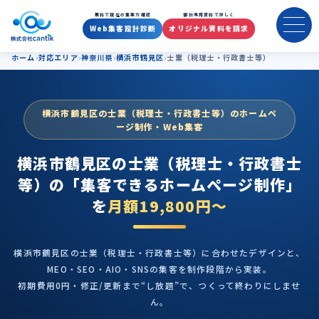
横浜市鶴見区の士業（税理士・
無料で現在の集客力確認
御社専用資料で詳しく
Web集客設計診断
オリジナル資料を請求
ホーム
対応エリア
神奈川県
横浜市鶴見区
士業（税理士・行政書士等）
横浜市鶴見区の士業（税理士・行政書士等）のホームペ
ージ制作・Web集客
横浜市鶴見区の士業（税理士・行政書士
等）の
「集客できるホームページ制作」
を
月額19,800円〜
横浜市鶴見区の士業（税理士・行政書士等）に合わせたデザインと、
MEO・SEO・AIO・SNSの集客を制作段階から実装。
初期費用0円・修正/更新まで“し放題”で、つくって終わりにしませ
ん。