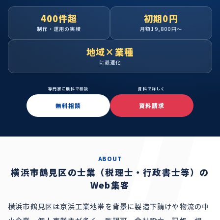
400件超
初期0円
制作・運用の実績
月額19,800円〜
地域×業種
に最適化
専門家に無料で相談
資料で詳しく
無料相談
資料請求
ABOUT
横浜市鶴見区の士業（税理士・行政書士等）の
Web集客
横浜市鶴見区は京浜工業地帯を背景に製造下請けや物流の中