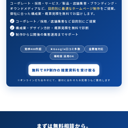
コーポレート・採用・サービス／製品・店舗集客・ブランディング・
オウンドメディアなど、
目的別に最適なホームページ制作
をご提案。
御社に合った構成案・概算見積を無料でお届けします。
コーポレート／採用／店舗集客など目的別にご提案
構成案・デザイン方針・概算見積を無料で診断
制作から公開後の集客運用までサポート
実績400件超
★Google口コミ多数
全業種対応
補助金 活用OK
無料でHP制作の提案資料を受け取る
※オンライン打ち合わせにて、御社に合わせたお見積りもご案内します
まずは無料相談から。