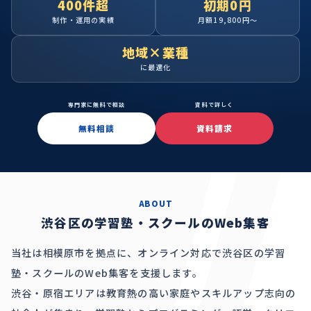
400件超
初期0円
制作・運用の実績
月額19,800円〜
地域×業種
に最適化
専門家に無料で相談
資料で詳しく
無料相談
資料請求
ABOUT
渋谷区の学習塾・スクールのWeb集客
当社は相模原市を拠点に、オンライン対応で渋谷区の学習
塾・スクールのWeb集客を支援します。
渋谷・原宿エリアは教育熱の高い家庭やスキルアップ志向の