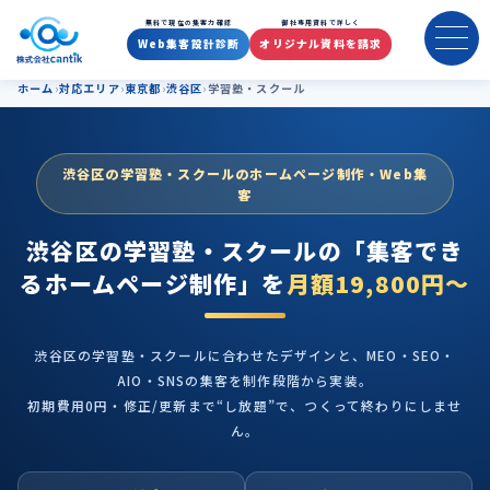
渋谷区の学習塾・スクールのホ
無料で現在の集客力確認
御社専用資料で詳しく
Web集客設計診断
オリジナル資料を請求
ホーム
対応エリア
東京都
渋谷区
学習塾・スクール
渋谷区の学習塾・スクールのホームページ制作・Web集
客
渋谷区の学習塾・スクールの
「集客でき
るホームページ制作」を
月額19,800円〜
渋谷区の学習塾・スクールに合わせたデザインと、MEO・SEO・
AIO・SNSの集客を制作段階から実装。
初期費用0円・修正/更新まで“し放題”で、つくって終わりにしませ
ん。