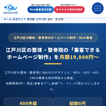
江戸川区の整体・整骨院のホー
無料で現在の集客力確認
御社専用資料で詳しく
Web集客設計診断
オリジナル資料を請求
ホーム
対応エリア
東京都
江戸川区
整体・整骨院
江戸川区の整体・整骨院のホームページ制作・Web集客
江戸川区の整体・整骨院の
「集客できる
ホームページ制作」を
月額19,800円〜
江戸川区の整体・整骨院に合わせたデザインと、MEO・SEO・AIO・
SNSの集客を制作段階から実装。
初期費用0円・修正/更新まで“し放題”で、つくって終わりにしませ
ん。
400件超
初期0円