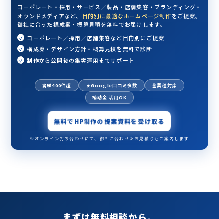
コーポレート・採用・サービス／製品・店舗集客・ブランディング・
オウンドメディアなど、
目的別に最適なホームページ制作
をご提案。
御社に合った構成案・概算見積を無料でお届けします。
コーポレート／採用／店舗集客など目的別にご提案
構成案・デザイン方針・概算見積を無料で診断
制作から公開後の集客運用までサポート
実績400件超
★Google口コミ多数
全業種対応
補助金 活用OK
無料でHP制作の提案資料を受け取る
※オンライン打ち合わせにて、御社に合わせたお見積りもご案内します
まずは無料相談から。