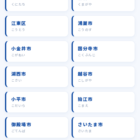
くにたち
くまがや
江東区
鴻巣市
こうとう
こうのす
小金井市
国分寺市
こがねい
こくぶんじ
湖西市
越谷市
こさい
こしがや
小平市
狛江市
こだいら
こまえ
御殿場市
さいたま市
ごてんば
さいたま