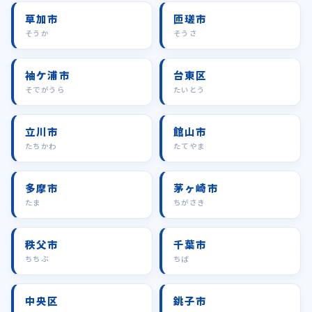
草加市
匝瑳市
そうか
そうさ
袖ケ浦市
台東区
そでがうら
たいとう
立川市
館山市
たちかわ
たてやま
多摩市
茅ヶ崎市
たま
ちがさき
秩父市
千葉市
ちちぶ
ちば
中央区
銚子市