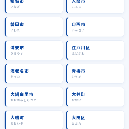
稲城市
入間市
いなぎ
いるま
磐田市
印西市
いわた
いんざい
浦安市
江戸川区
うらやす
えどがわ
海老名市
青梅市
えびな
おうめ
大網白里市
大井町
おおあみしらさと
おおい
大磯町
大田区
おおいそ
おおた