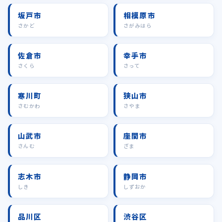
坂戸市
相模原市
さかど
さがみはら
佐倉市
幸手市
さくら
さって
寒川町
狭山市
さむかわ
さやま
山武市
座間市
さんむ
ざま
志木市
静岡市
しき
しずおか
品川区
渋谷区