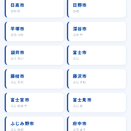
日高市
日野市
ひだか
ひの
平塚市
深谷市
ひらつか
ふかや
袋井市
富士市
ふくろい
ふじ
藤枝市
藤沢市
ふじえだ
ふじさわ
富士宮市
富士見市
ふじのみや
ふじみ
ふじみ野市
府中市
ふじみの
ふちゅう