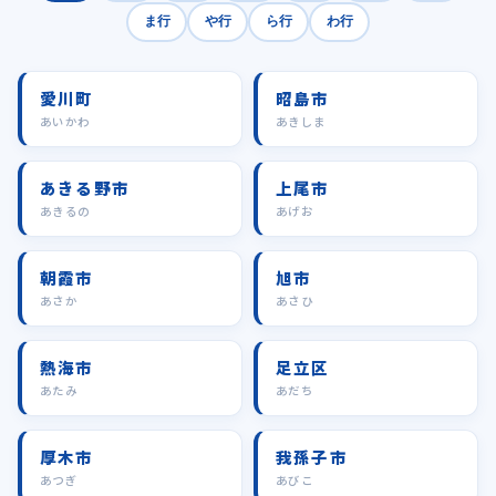
ま行
や行
ら行
わ行
愛川町
昭島市
あいかわ
あきしま
あきる野市
上尾市
あきるの
あげお
朝霞市
旭市
あさか
あさひ
熱海市
足立区
あたみ
あだち
厚木市
我孫子市
あつぎ
あびこ