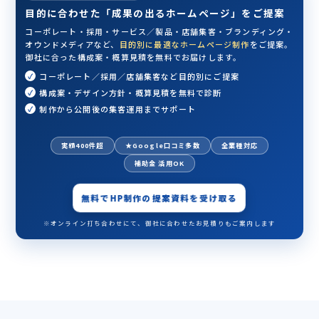
目的に合わせた「成果の出るホームページ」をご提案
コーポレート・採用・サービス／製品・店舗集客・ブランディング・
オウンドメディアなど、
目的別に最適なホームページ制作
をご提案。
御社に合った構成案・概算見積を無料でお届けします。
コーポレート／採用／店舗集客など目的別にご提案
構成案・デザイン方針・概算見積を無料で診断
制作から公開後の集客運用までサポート
実績400件超
★Google口コミ多数
全業種対応
補助金 活用OK
無料でHP制作の提案資料を受け取る
※オンライン打ち合わせにて、御社に合わせたお見積りもご案内します