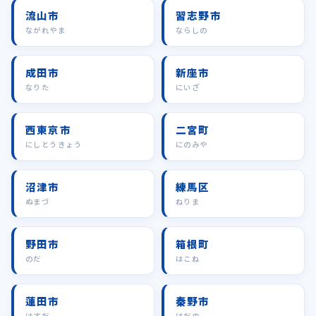
流山市
習志野市
ながれやま
ならしの
成田市
新座市
なりた
にいざ
西東京市
二宮町
にしとうきょう
にのみや
沼津市
練馬区
ぬまづ
ねりま
野田市
箱根町
のだ
はこね
蓮田市
秦野市
はすだ
はだの