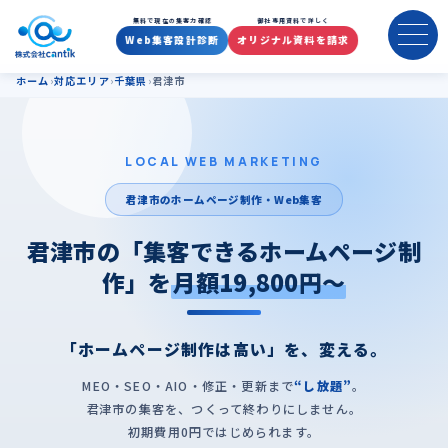
君津市のホームページ制作・集
無料で現在の集客力確認
御社専用資料で詳しく
Web集客設計診断
オリジナル資料を請求
ホーム
対応エリア
千葉県
君津市
LOCAL WEB MARKETING
君津市のホームページ制作・Web集客
君津市の「集客できるホームページ制
作」を
月額19,800円〜
「ホームページ制作は高い」を、変える。
MEO・SEO・AIO・修正・更新まで
“し放題”
。
君津市の集客を、つくって終わりにしません。
初期費用0円ではじめられます。