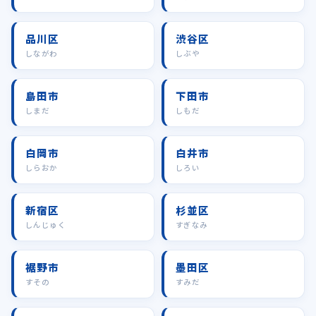
品川区
渋谷区
しながわ
しぶや
島田市
下田市
しまだ
しもだ
白岡市
白井市
しらおか
しろい
新宿区
杉並区
しんじゅく
すぎなみ
裾野市
墨田区
すその
すみだ