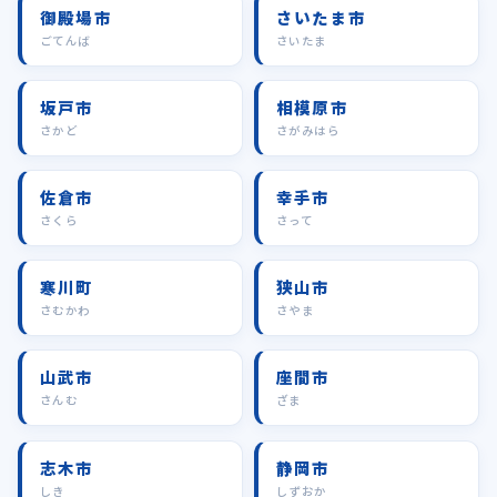
御殿場市
さいたま市
ごてんば
さいたま
坂戸市
相模原市
さかど
さがみはら
佐倉市
幸手市
さくら
さって
寒川町
狭山市
さむかわ
さやま
山武市
座間市
さんむ
ざま
志木市
静岡市
しき
しずおか