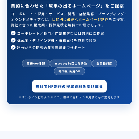
目的に合わせた「成果の出るホームページ」をご提案
コーポレート・採用・サービス／製品・店舗集客・ブランディング・
オウンドメディアなど、
目的別に最適なホームページ制作
をご提案。
御社に合った構成案・概算見積を無料でお届けします。
コーポレート／採用／店舗集客など目的別にご提案
構成案・デザイン方針・概算見積を無料で診断
制作から公開後の集客運用までサポート
実績400件超
★Google口コミ多数
全業種対応
補助金 活用OK
無料でHP制作の提案資料を受け取る
※オンライン打ち合わせにて、御社に合わせたお見積りもご案内します