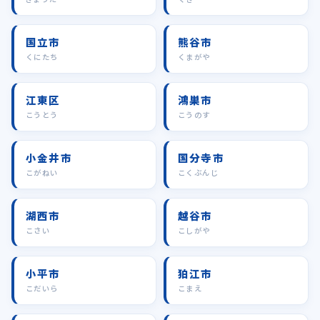
国立市
熊谷市
くにたち
くまがや
江東区
鴻巣市
こうとう
こうのす
小金井市
国分寺市
こがねい
こくぶんじ
湖西市
越谷市
こさい
こしがや
小平市
狛江市
こだいら
こまえ