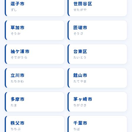
逗子市
世田谷区
ずし
せたがや
草加市
匝瑳市
そうか
そうさ
袖ケ浦市
台東区
そでがうら
たいとう
立川市
館山市
たちかわ
たてやま
多摩市
茅ヶ崎市
たま
ちがさき
秩父市
千葉市
ちちぶ
ちば