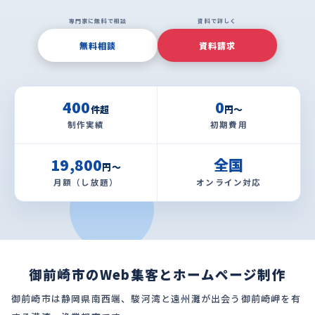
専門家に無料で相談
資料で詳しく
無料相談
資料請求
400
0
件超
円〜
制作実績
初期費用
19,800
全国
円〜
月額（し放題）
オンライン対応
御前崎市のWeb集客とホームページ制作
御前崎市は静岡県南西端、駿河湾と遠州灘が出会う御前崎岬を有