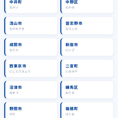
中井町
中野区
なかい
なかの
流山市
習志野市
ながれやま
ならしの
成田市
新座市
なりた
にいざ
西東京市
二宮町
にしとうきょう
にのみや
沼津市
練馬区
ぬまづ
ねりま
野田市
箱根町
のだ
はこね