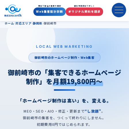
御前崎市のホームページ制作・
無料で現在の集客力確認
御社専用資料で詳しく
Web集客設計診断
オリジナル資料を請求
ホーム
対応エリア
静岡県
御前崎市
LOCAL WEB MARKETING
御前崎市のホームページ制作・Web集客
御前崎市の「集客できるホームページ
制作」を
月額19,800円〜
「ホームページ制作は高い」を、変える。
MEO・SEO・AIO・修正・更新まで
“し放題”
。
御前崎市の集客を、つくって終わりにしません。
初期費用0円ではじめられます。