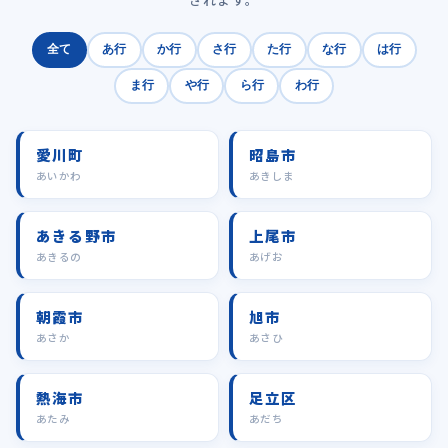
全て
あ行
か行
さ行
た行
な行
は行
ま行
や行
ら行
わ行
愛川町
昭島市
あいかわ
あきしま
あきる野市
上尾市
あきるの
あげお
朝霞市
旭市
あさか
あさひ
熱海市
足立区
あたみ
あだち