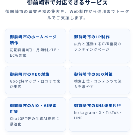
御前崎市で対応できるサービス
御前崎市の事業者様の集客を、Web制作から運用までトータ
ルでご支援します。
御前崎市のホームページ
御前崎市のLP制作
制作
広告と連動するCVR重視の
ランディングページ
初期費用0円・月額制／LP・
ECも対応
御前崎市のMEO対策
御前崎市のSEO対策
Googleマップ・口コミで来
検索上位・コンテンツで流
店集客
入を増やす
御前崎市のAIO・AI検索
御前崎市のSNS運用代行
対策
Instagram・X・TikTok・
LINE
ChatGPT等の生成AI検索に
最適化