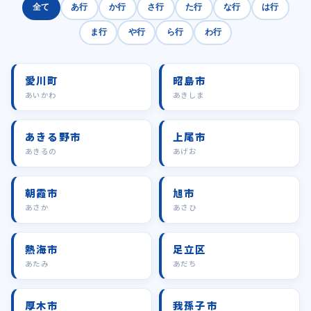
全て
あ行
か行
さ行
た行
な行
は行
ま行
や行
ら行
わ行
愛川町
昭島市
あいかわ
あきしま
あきる野市
上尾市
あきるの
あげお
朝霞市
旭市
あさか
あさひ
熱海市
足立区
あたみ
あだち
厚木市
我孫子市