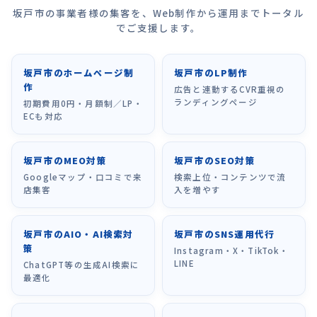
坂戸市の事業者様の集客を、Web制作から運用までトータル
でご支援します。
坂戸市のホームページ制
坂戸市のLP制作
作
広告と連動するCVR重視の
ランディングページ
初期費用0円・月額制／LP・
ECも対応
坂戸市のMEO対策
坂戸市のSEO対策
Googleマップ・口コミで来
検索上位・コンテンツで流
店集客
入を増やす
坂戸市のAIO・AI検索対
坂戸市のSNS運用代行
策
Instagram・X・TikTok・
LINE
ChatGPT等の生成AI検索に
最適化