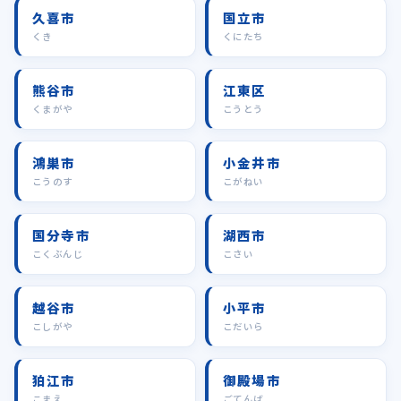
久喜市
国立市
くき
くにたち
熊谷市
江東区
くまがや
こうとう
鴻巣市
小金井市
こうのす
こがねい
国分寺市
湖西市
こくぶんじ
こさい
越谷市
小平市
こしがや
こだいら
狛江市
御殿場市
こまえ
ごてんば