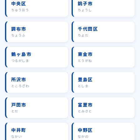
中央区
銚子市
ちゅうおう
ちょうし
調布市
千代田区
ちょうふ
ちよだ
鶴ヶ島市
東金市
つるがしま
とうがね
所沢市
豊島区
ところざわ
としま
戸田市
富里市
とだ
とみさと
中井町
中野区
なかい
なかの