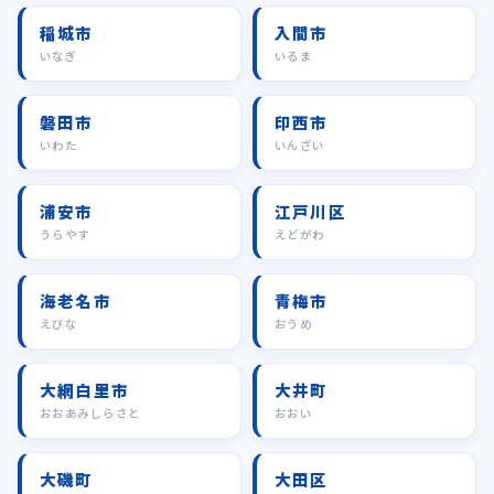
稲城市
入間市
いなぎ
いるま
磐田市
印西市
いわた
いんざい
浦安市
江戸川区
うらやす
えどがわ
海老名市
青梅市
えびな
おうめ
大網白里市
大井町
おおあみしらさと
おおい
大磯町
大田区