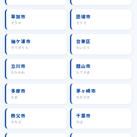
草加市
匝瑳市
そうか
そうさ
袖ケ浦市
台東区
そでがうら
たいとう
立川市
館山市
たちかわ
たてやま
多摩市
茅ヶ崎市
たま
ちがさき
秩父市
千葉市
ちちぶ
ちば