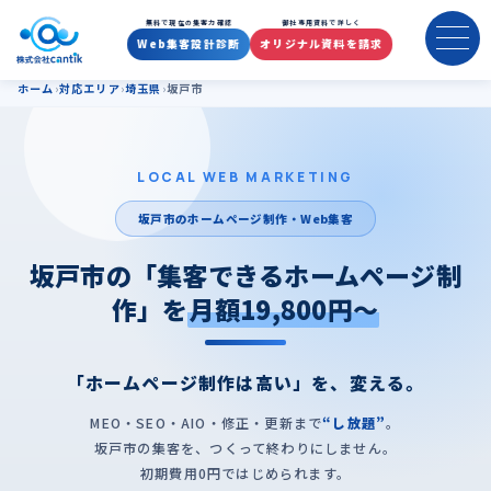
坂戸市のホームページ制作・集
無料で現在の集客力確認
御社専用資料で詳しく
Web集客設計診断
オリジナル資料を請求
ホーム
対応エリア
埼玉県
坂戸市
LOCAL WEB MARKETING
坂戸市のホームページ制作・Web集客
坂戸市の「集客できるホームページ制
作」を
月額19,800円〜
「ホームページ制作は高い」を、変える。
MEO・SEO・AIO・修正・更新まで
“し放題”
。
坂戸市の集客を、つくって終わりにしません。
初期費用0円ではじめられます。