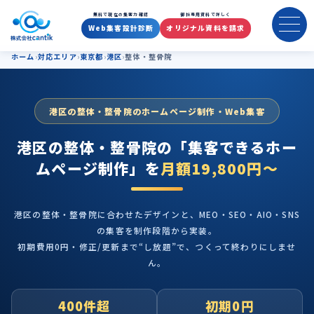
港区の整体・整骨院のホームペ
無料で現在の集客力確認
御社専用資料で詳しく
Web集客設計診断
オリジナル資料を請求
ホーム
対応エリア
東京都
港区
整体・整骨院
港区の整体・整骨院のホームページ制作・Web集客
港区の整体・整骨院の
「集客できるホー
ムページ制作」を
月額19,800円〜
港区の整体・整骨院に合わせたデザインと、MEO・SEO・AIO・SNS
の集客を制作段階から実装。
初期費用0円・修正/更新まで“し放題”で、つくって終わりにしませ
ん。
400件超
初期0円