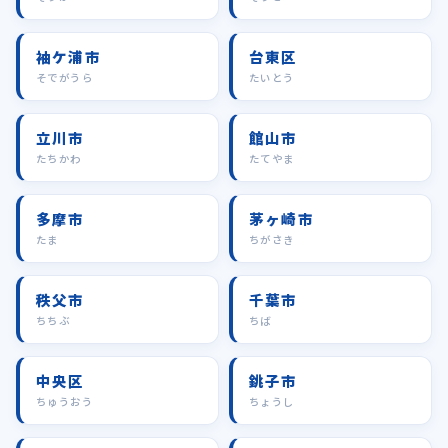
袖ケ浦市
台東区
そでがうら
たいとう
立川市
館山市
たちかわ
たてやま
多摩市
茅ヶ崎市
たま
ちがさき
秩父市
千葉市
ちちぶ
ちば
中央区
銚子市
ちゅうおう
ちょうし