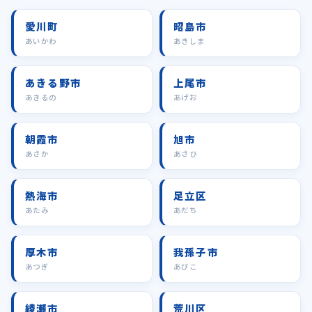
愛川町
昭島市
あいかわ
あきしま
あきる野市
上尾市
あきるの
あげお
朝霞市
旭市
あさか
あさひ
熱海市
足立区
あたみ
あだち
厚木市
我孫子市
あつぎ
あびこ
綾瀬市
荒川区