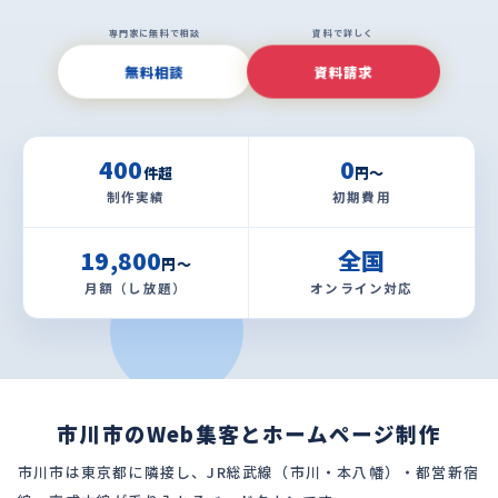
専門家に無料で相談
資料で詳しく
無料相談
資料請求
400
0
件超
円〜
制作実績
初期費用
19,800
全国
円〜
月額（し放題）
オンライン対応
市川市のWeb集客とホームページ制作
市川市は東京都に隣接し、JR総武線（市川・本八幡）・都営新宿