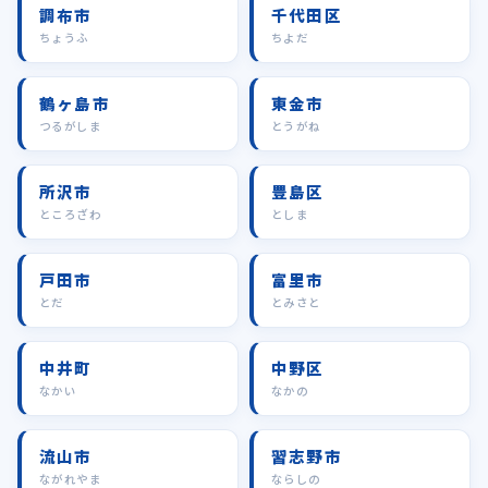
調布市
千代田区
ちょうふ
ちよだ
鶴ヶ島市
東金市
つるがしま
とうがね
所沢市
豊島区
ところざわ
としま
戸田市
富里市
とだ
とみさと
中井町
中野区
なかい
なかの
流山市
習志野市
ながれやま
ならしの