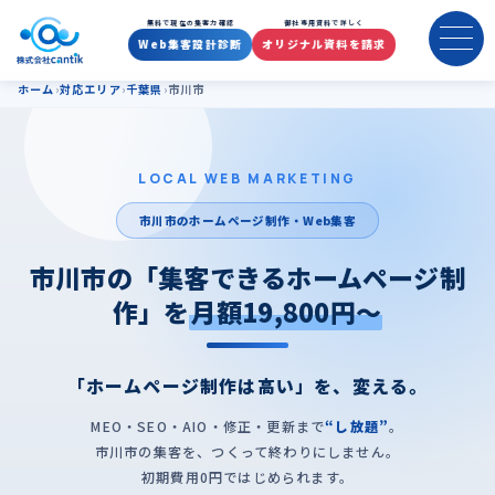
市川市のホームページ制作・集
無料で現在の集客力確認
御社専用資料で詳しく
Web集客設計診断
オリジナル資料を請求
ホーム
対応エリア
千葉県
市川市
LOCAL WEB MARKETING
市川市のホームページ制作・Web集客
市川市の「集客できるホームページ制
作」を
月額19,800円〜
「ホームページ制作は高い」を、変える。
MEO・SEO・AIO・修正・更新まで
“し放題”
。
市川市の集客を、つくって終わりにしません。
初期費用0円ではじめられます。