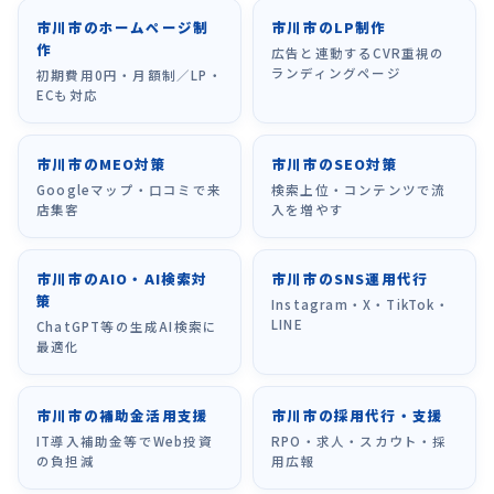
市川市のホームページ制
市川市のLP制作
作
広告と連動するCVR重視の
ランディングページ
初期費用0円・月額制／LP・
ECも対応
市川市のMEO対策
市川市のSEO対策
Googleマップ・口コミで来
検索上位・コンテンツで流
店集客
入を増やす
市川市のAIO・AI検索対
市川市のSNS運用代行
策
Instagram・X・TikTok・
LINE
ChatGPT等の生成AI検索に
最適化
市川市の補助金活用支援
市川市の採用代行・支援
IT導入補助金等でWeb投資
RPO・求人・スカウト・採
の負担減
用広報