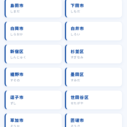
島田市
下田市
しまだ
しもだ
白岡市
白井市
しらおか
しろい
新宿区
杉並区
しんじゅく
すぎなみ
裾野市
墨田区
すその
すみだ
逗子市
世田谷区
ずし
せたがや
草加市
匝瑳市
そうか
そうさ