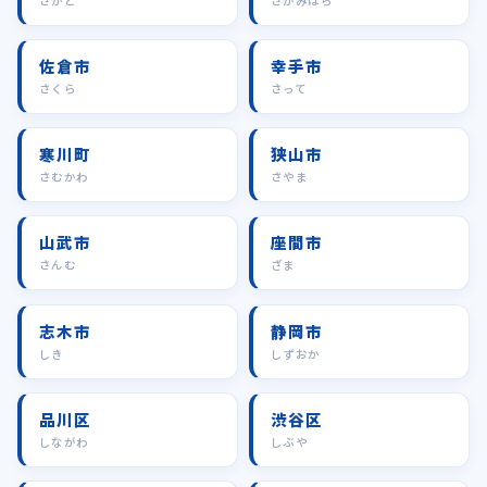
さかど
さがみはら
佐倉市
幸手市
さくら
さって
寒川町
狭山市
さむかわ
さやま
山武市
座間市
さんむ
ざま
志木市
静岡市
しき
しずおか
品川区
渋谷区
しながわ
しぶや