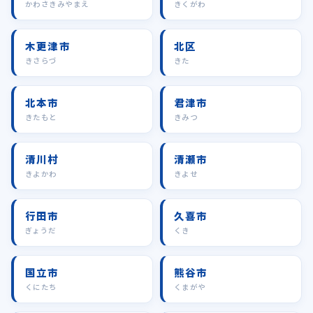
かわさきみやまえ
きくがわ
木更津市
北区
きさらづ
きた
北本市
君津市
きたもと
きみつ
清川村
清瀬市
きよかわ
きよせ
行田市
久喜市
ぎょうだ
くき
国立市
熊谷市
くにたち
くまがや