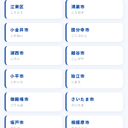
江東区
鴻巣市
こうとう
こうのす
小金井市
国分寺市
こがねい
こくぶんじ
湖西市
越谷市
こさい
こしがや
小平市
狛江市
こだいら
こまえ
御殿場市
さいたま市
ごてんば
さいたま
坂戸市
相模原市