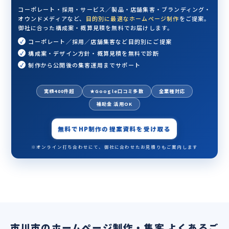
コーポレート・採用・サービス／製品・店舗集客・ブランディング・
オウンドメディアなど、
目的別に最適なホームページ制作
をご提案。
御社に合った構成案・概算見積を無料でお届けします。
コーポレート／採用／店舗集客など目的別にご提案
構成案・デザイン方針・概算見積を無料で診断
制作から公開後の集客運用までサポート
実績400件超
★Google口コミ多数
全業種対応
補助金 活用OK
無料でHP制作の提案資料を受け取る
※オンライン打ち合わせにて、御社に合わせたお見積りもご案内します
市川市のホームページ制作・集客 よくあるご