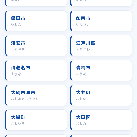
磐田市
印西市
いわた
いんざい
浦安市
江戸川区
うらやす
えどがわ
海老名市
青梅市
えびな
おうめ
大網白里市
大井町
おおあみしらさと
おおい
大磯町
大田区
おおいそ
おおた