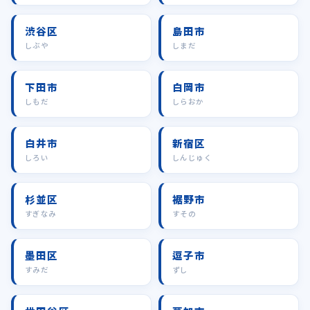
渋谷区
島田市
しぶや
しまだ
下田市
白岡市
しもだ
しらおか
白井市
新宿区
しろい
しんじゅく
杉並区
裾野市
すぎなみ
すその
墨田区
逗子市
すみだ
ずし