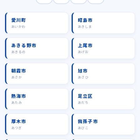
愛川町
昭島市
あいかわ
あきしま
あきる野市
上尾市
あきるの
あげお
朝霞市
旭市
あさか
あさひ
熱海市
足立区
あたみ
あだち
厚木市
我孫子市
あつぎ
あびこ