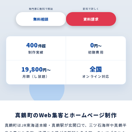
専門家に無料で相談
資料で詳しく
無料相談
資料請求
400
0
件超
円〜
制作実績
初期費用
19,800
全国
円〜
月額（し放題）
オンライン対応
真鶴町のWeb集客とホームページ制作
真鶴町はJR東海道本線・真鶴駅が玄関口で、三ツ石海岸や真鶴半