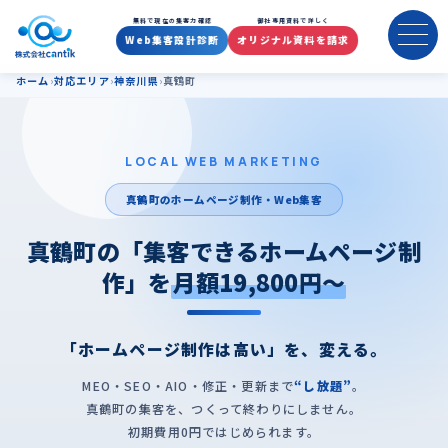
真鶴町のホームページ制作・集
無料で現在の集客力確認
御社専用資料で詳しく
Web集客設計診断
オリジナル資料を請求
ホーム
対応エリア
神奈川県
真鶴町
LOCAL WEB MARKETING
真鶴町のホームページ制作・Web集客
真鶴町の「集客できるホームページ制
作」を
月額19,800円〜
「ホームページ制作は高い」を、変える。
MEO・SEO・AIO・修正・更新まで
“し放題”
。
真鶴町の集客を、つくって終わりにしません。
初期費用0円ではじめられます。