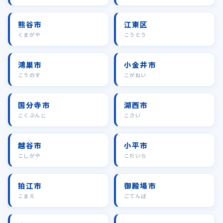
熊谷市
江東区
くまがや
こうとう
鴻巣市
小金井市
こうのす
こがねい
国分寺市
湖西市
こくぶんじ
こさい
越谷市
小平市
こしがや
こだいら
狛江市
御殿場市
こまえ
ごてんば