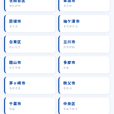
世田谷区
草加市
せたがや
そうか
匝瑳市
袖ケ浦市
そうさ
そでがうら
台東区
立川市
たいとう
たちかわ
館山市
多摩市
たてやま
たま
茅ヶ崎市
秩父市
ちがさき
ちちぶ
千葉市
中央区
ちば
ちゅうおう