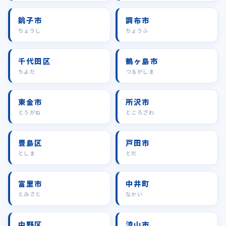
銚子市
調布市
ちょうし
ちょうふ
千代田区
鶴ヶ島市
ちよだ
つるがしま
東金市
所沢市
とうがね
ところざわ
豊島区
戸田市
としま
とだ
富里市
中井町
とみさと
なかい
中野区
流山市