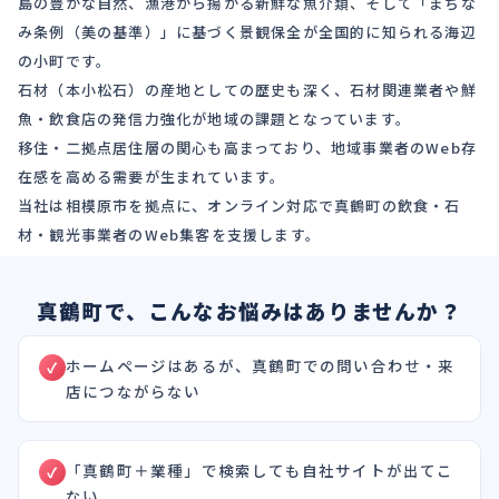
島の豊かな自然、漁港から揚がる新鮮な魚介類、そして「まちな
み条例（美の基準）」に基づく景観保全が全国的に知られる海辺
の小町です。
石材（本小松石）の産地としての歴史も深く、石材関連業者や鮮
魚・飲食店の発信力強化が地域の課題となっています。
移住・二拠点居住層の関心も高まっており、地域事業者のWeb存
在感を高める需要が生まれています。
当社は相模原市を拠点に、オンライン対応で真鶴町の飲食・石
材・観光事業者のWeb集客を支援します。
真鶴町で、こんなお悩みはありませんか？
ホームページはあるが、真鶴町での問い合わせ・来
店につながらない
「真鶴町＋業種」で検索しても自社サイトが出てこ
ない