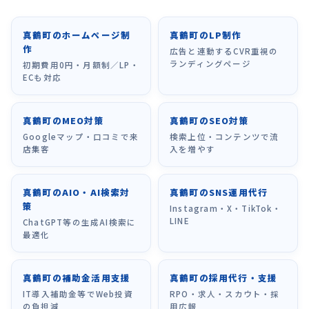
真鶴町のホームページ制
真鶴町のLP制作
作
広告と連動するCVR重視の
ランディングページ
初期費用0円・月額制／LP・
ECも対応
真鶴町のMEO対策
真鶴町のSEO対策
Googleマップ・口コミで来
検索上位・コンテンツで流
店集客
入を増やす
真鶴町のAIO・AI検索対
真鶴町のSNS運用代行
策
Instagram・X・TikTok・
LINE
ChatGPT等の生成AI検索に
最適化
真鶴町の補助金活用支援
真鶴町の採用代行・支援
IT導入補助金等でWeb投資
RPO・求人・スカウト・採
の負担減
用広報