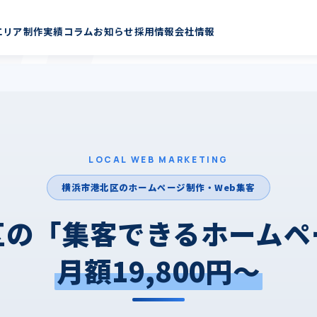
ページ制作・集客支援
エリア
制作実績
コラム
お知らせ
採用情報
会社情報
LOCAL WEB MARKETING
横浜市港北区のホームページ制作・Web集客
区の「集客できるホームペ
月額19,800円〜