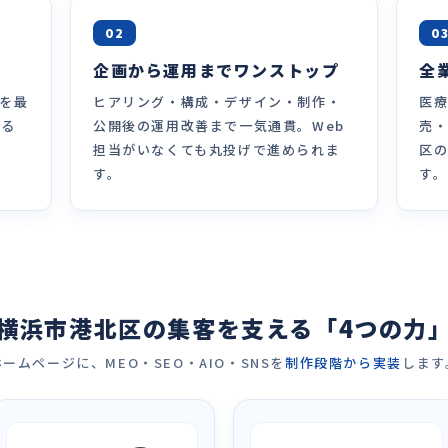
02
0
企画から運用までワンストップ
全
客を最
ヒアリング・構成・デザイン・制作・
医
出る
公開後の運用改善まで一気通貫。Web
売
担当がいなくても丸投げで進められま
区
す。
す。
横浜市港北区の集客を支える「4つの力
ホームページに、MEO・SEO・AIO・SNSを
制作段階から実装
します